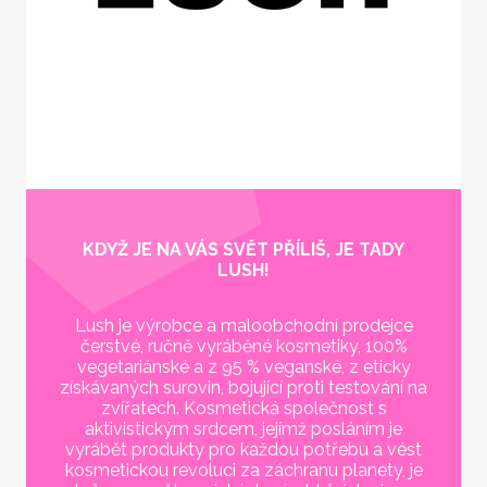
KDYŽ JE NA VÁS SVĚT PŘÍLIŠ, JE TADY
LUSH!
Lush je výrobce a maloobchodní prodejce
čerstvé, ručně vyráběné kosmetiky, 100%
vegetariánské a z 95 % veganské, z eticky
získávaných surovin, bojující proti testování na
zvířatech. Kosmetická společnost s
aktivistickým srdcem, jejímž posláním je
vyrábět produkty pro každou potřebu a vést
kosmetickou revoluci za záchranu planety, je