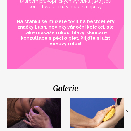
tvůrcem průkopnických výrobků, jako jsou
koupelové bomby nebo šampuky.
Na stánku se můžete těšit na bestsellery
značky Lush, novinky,vánoční kolekci, ale
také masáže rukou, hlavy, skincare
konzultace s péčí o pleť. Přijďte si užít
voňavý relax!
Galerie