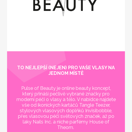
TO NEJLEPŠÍ (NEJEN) PRO VAŠE VLASY NA
JEDNOM MÍSTĚ
Pulse of Beauty je online beauty koncept,
který přináší pečlivě vybrané značky pro
moderní péči o vlasy a tělo. V nabídce najdete
vše od ikonických kartáčů Tangle Teezer,
stylových vlasových doplňků Invisibobble,
přes vlasovou péči světových značek, až po
laky Nails Inc. a niche parfémy House of
Theom.