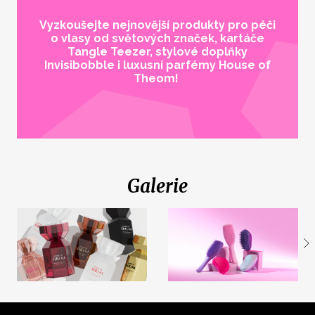
Vyzkoušejte nejnovější produkty pro péči
o vlasy od světových značek, kartáče
Tangle Teezer, stylové doplňky
Invisibobble i luxusní parfémy House of
Theom!
Galerie