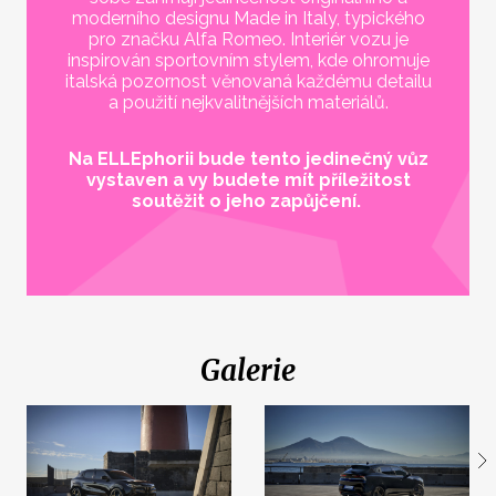
moderního designu Made in Italy, typického
pro značku Alfa Romeo. Interiér vozu je
inspirován sportovním stylem, kde ohromuje
italská pozornost věnovaná každému detailu
a použití nejkvalitnějších materiálů.
Na ELLEphorii bude tento jedinečný vůz
vystaven a vy budete mít příležitost
soutěžit o jeho zapůjčení.
Galerie