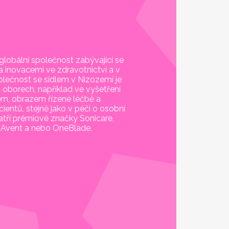
í globální společnost zabývající se
a inovacemi ve zdravotnictví a v
olečnost se sídlem v Nizozemí je
oborech, například ve vyšetření
em, obrazem řízené léčbě a
ientů, stejně jako v péči o osobní
atří prémiové značky Sonicare,
Avent a nebo OneBlade.