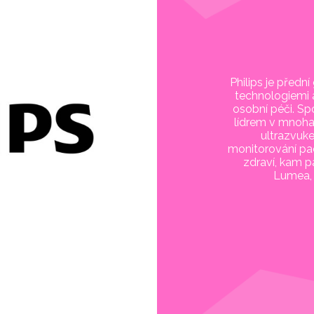
Philips je předn
technologiemi 
osobní péči. Sp
lídrem v mnoha 
ultrazvuk
monitorování pac
zdraví, kam p
Lumea, 